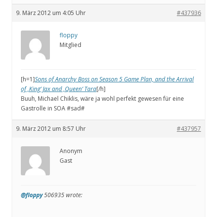
9. März 2012 um 4:05 Uhr
#437936
floppy
Mitglied
[h=1]
Sons of Anarchy Boss on Season 5 Game Plan, and the Arrival
of ‚King‘ Jax and ‚Queen‘ Tara
[/h]
Buuh, Michael Chiklis, wäre ja wohl perfekt gewesen für eine
Gastrolle in SOA #sad#
9. März 2012 um 8:57 Uhr
#437957
Anonym
Gast
@floppy
506935 wrote: