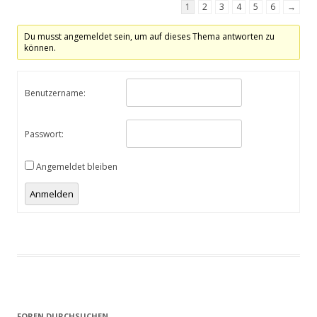
1
2
3
4
5
6
→
Du musst angemeldet sein, um auf dieses Thema antworten zu
können.
Benutzername:
Passwort:
Angemeldet bleiben
Alternative:
Anmelden
FOREN DURCHSUCHEN