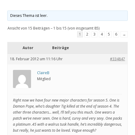
Dieses Thema ist leer.
Ansicht von 15 Beiträgen – 1 bis 15 (von insgesamt 85)
1
2
3
4
5
6
→
Autor
Beiträge
18. Februar 2012 um 11:16 Uhr
#334847
ClaireB
Mitglied
Right now we have four new major characters for season 5. One is
Damon Pope, who’s daughter Tig killed at the end of season 4. The
other three characters… well, I’ll tell you this much. One wears a
patch we’ve never seen. One is hard, curvy and very sexy. One packs
a platinum .45 with a walrus tusk handle, he’s incredibly dangerous,
but really, he just wants to be loved. Vague enough?