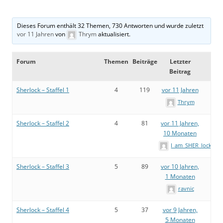
Dieses Forum enthält 32 Themen, 730 Antworten und wurde zuletzt
vor 11 Jahren
von
Thrym
aktualisiert.
Forum
Themen
Beiträge
Letzter
Beitrag
Sherlock – Staffel 1
4
119
vor 11 Jahren
Thrym
Sherlock – Staffel 2
4
81
vor 11 Jahren,
10 Monaten
I_am_SHER_locked
Sherlock – Staffel 3
5
89
vor 10 Jahren,
1 Monaten
ravnic
Sherlock – Staffel 4
5
37
vor 9 Jahren,
5 Monaten